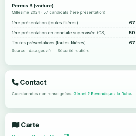
Permis B (voiture)
Millésime 2024 · 57 candidats (1ère présentation)
67
1ère présentation (toutes filières)
50
1ère présentation en conduite supervisée (CS)
67
Toutes présentations (toutes filières)
Source : data.gouv.fr — Sécurité routière.
Contact
Coordonnées non renseignées.
Gérant ? Revendiquez la fiche
.
Carte