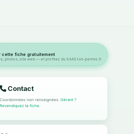
 cette fiche gratuitement
es, photos, site web — et profitez du SAAS ton-permis.fr
Contact
Coordonnées non renseignées.
Gérant ?
Revendiquez la fiche
.