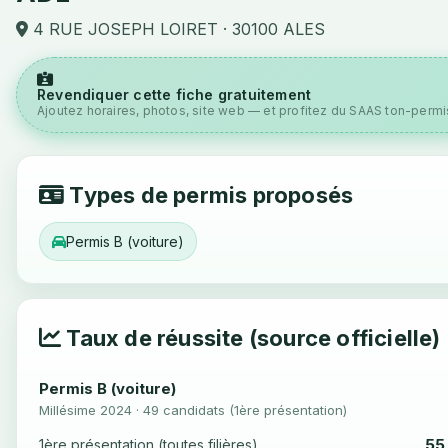
4 RUE JOSEPH LOIRET · 30100 ALES
Revendiquer cette fiche gratuitement
Ajoutez horaires, photos, site web — et profitez du SAAS ton-permis
Types de permis proposés
Permis B (voiture)
Taux de réussite (source officielle)
Permis B (voiture)
Millésime 2024 · 49 candidats (1ère présentation)
55
1ère présentation (toutes filières)