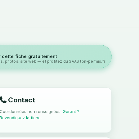
 cette fiche gratuitement
es, photos, site web — et profitez du SAAS ton-permis.fr
Contact
Coordonnées non renseignées.
Gérant ?
Revendiquez la fiche
.