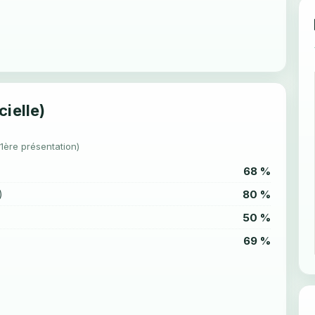
cielle)
(1ère présentation)
68 %
80 %
)
50 %
69 %