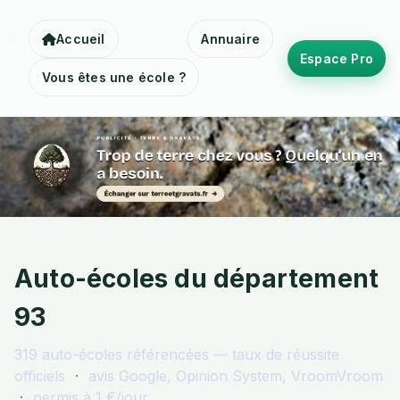
Accueil
Annuaire
Espace Pro
Vous êtes une école ?
Auto-écoles du département
93
319
auto-écoles référencées — taux de réussite
officiels
·
avis Google, Opinion System, VroomVroom
·
permis à 1 €/jour