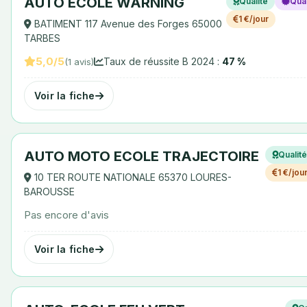
AUTO ECOLE WARNING
Qualité
Qual
1 €/jour
BATIMENT 117 Avenue des Forges 65000
TARBES
5,0/5
Taux de réussite B 2024 :
47 %
(1 avis)
Voir la fiche
AUTO MOTO ECOLE TRAJECTOIRE
Qualit
1 €/jou
10 TER ROUTE NATIONALE 65370 LOURES-
BAROUSSE
Pas encore d'avis
Voir la fiche