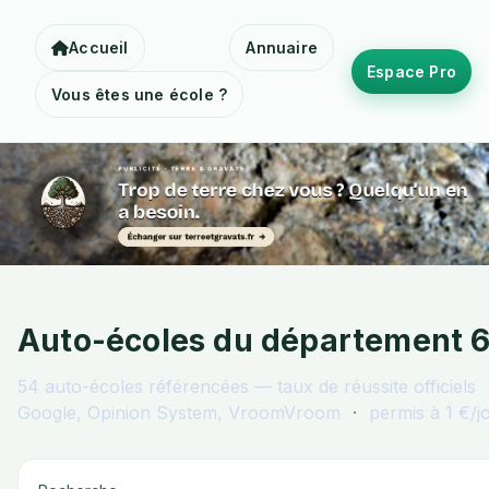
Accueil
Annuaire
Espace Pro
Vous êtes une école ?
Auto-écoles du département 
54
auto-écoles référencées — taux de réussite officiels
Google, Opinion System, VroomVroom
·
permis à 1 €/j