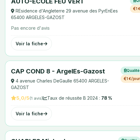
AUTO-ECOLE FEU VERT
Qu
1 
REsidence d'Angleterre 29 avenue des PyrEnEes
65400 ARGELES-GAZOST
Pas encore d'avis
Voir la fiche
CAP COND 8 - ArgelEs-Gazost
Qualité
1 €/jour
4 avenue Charles DeGaulle 65400 ARGELES-
GAZOST
5,0/5
Taux de réussite B 2024 :
78 %
(1 avis)
Voir la fiche