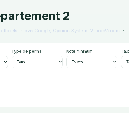
épartement 2
officiels
·
avis Google, Opinion System, VroomVroom
·
p
Type de permis
Note minimum
Taux