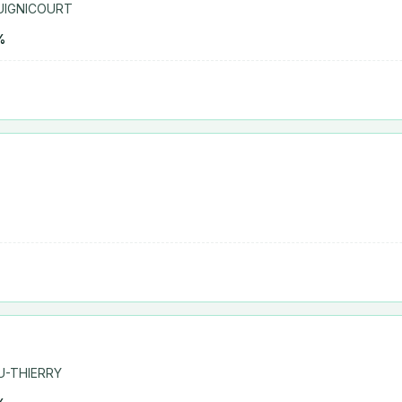
GUIGNICOURT
%
%
U-THIERRY