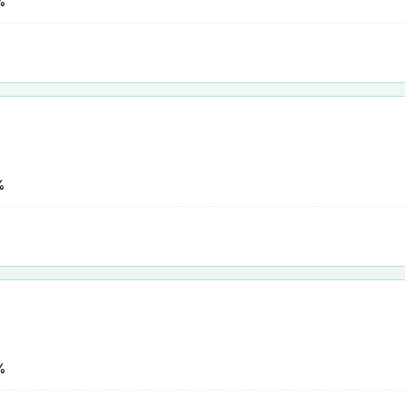
%
%
%