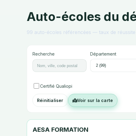
Auto-écoles du d
99
auto-écoles référencées — taux de réussite 
Recherche
Département
Certifié Qualiopi
Réinitialiser
Voir sur la carte
AESA FORMATION