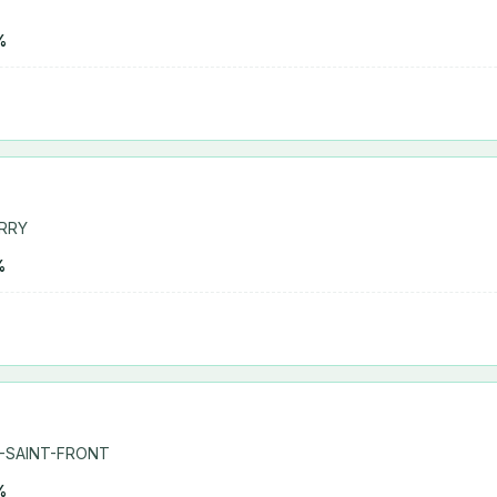
%
ERRY
%
Y-SAINT-FRONT
%