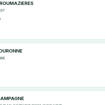
 ROUMAZIERES
ERT
%
COURONNE
NNE
 CAMPAGNE