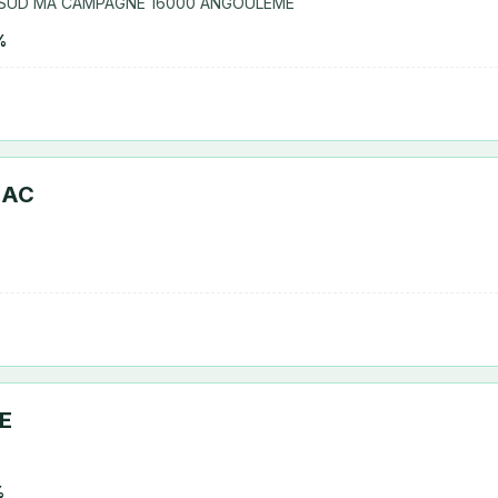
N SUD MA CAMPAGNE 16000 ANGOULEME
%
SAC
E
%