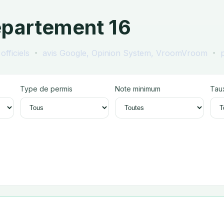
épartement 16
officiels
·
avis Google, Opinion System, VroomVroom
·
p
Type de permis
Note minimum
Taux