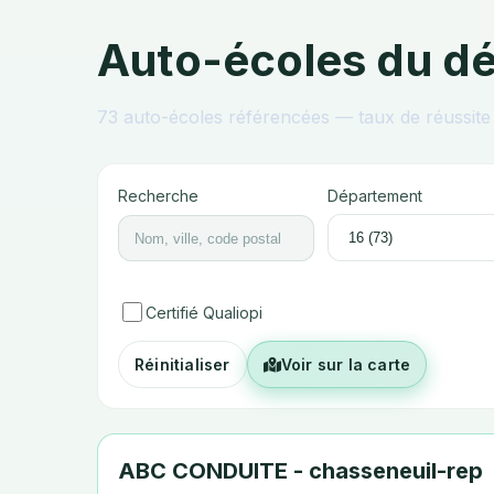
Auto-écoles du d
73
auto-écoles référencées — taux de réussite 
Recherche
Département
Certifié Qualiopi
Réinitialiser
Voir sur la carte
ABC CONDUITE - chasseneuil-rep