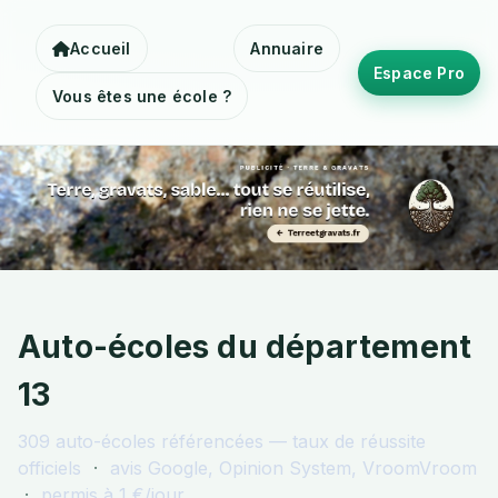
Accueil
Annuaire
Espace Pro
Vous êtes une école ?
Auto-écoles du département
13
309
auto-écoles référencées — taux de réussite
officiels
·
avis Google, Opinion System, VroomVroom
·
permis à 1 €/jour